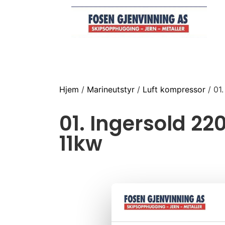
Hjem
/
Marineutstyr
/
Luft kompressor
/ 01
01. Ingersold 2
11kw