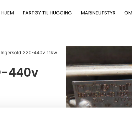
HJEM
FARTØY TIL HUGGING
MARINEUTSTYR
OM
. Ingersold 220-440v 11kw
20-440v