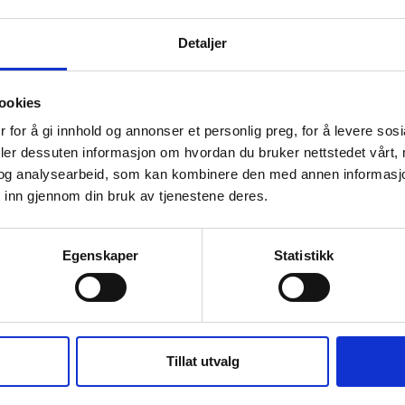
5cm
03. Rustfri 105x70x65cm
04.
Detaljer
ookies
 for å gi innhold og annonser et personlig preg, for å levere sos
deler dessuten informasjon om hvordan du bruker nettstedet vårt,
og analysearbeid, som kan kombinere den med annen informasjon d
 inn gjennom din bruk av tjenestene deres.
Egenskaper
Statistikk
07. Rustfrie trykk vann tanker
08. 
50×116 cm
50×
Tillat utvalg