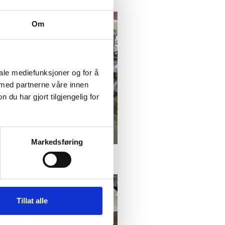
 Stål 46x70x100cm
Om
iale mediefunksjoner og for å
 med partnerne våre innen
u har gjort tilgjengelig for
Markedsføring
Rustfri trykk vann tank
150 cm
Tillat alle