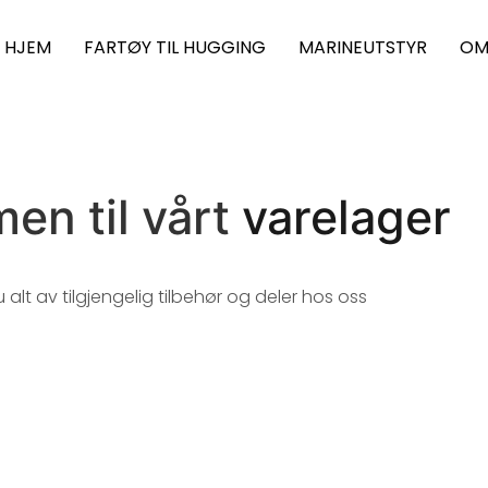
HJEM
FARTØY TIL HUGGING
MARINEUTSTYR
OM
en til vårt
varelager
u alt av tilgjengelig tilbehør og deler hos oss