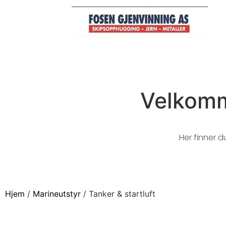
Velkomm
Her finner d
Hjem
/
Marineutstyr
/ Tanker & startluft