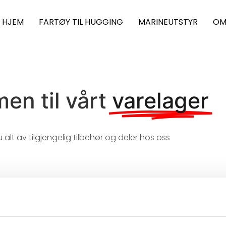
HJEM
FARTØY TIL HUGGING
MARINEUTSTYR
OM
en til vårt
varelager
u alt av tilgjengelig tilbehør og deler hos oss