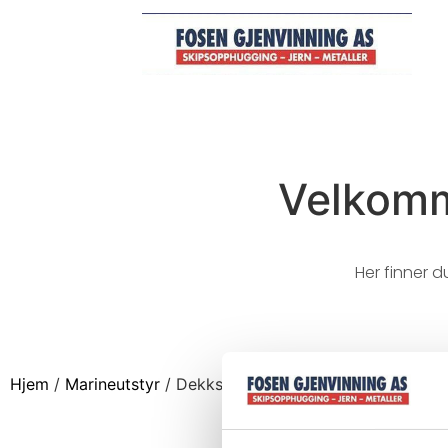
Velkomm
Her finner d
Hjem
/
Marineutstyr
/ Dekks utstyr-Pullerter-Klyss etc