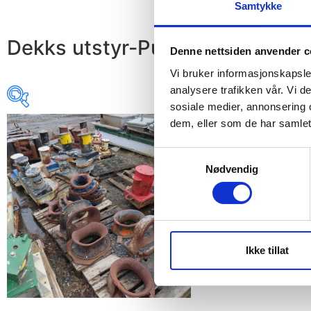
Samtykke
Dekks utstyr-Pullerter-Klyss et
Denne nettsiden anvender c
Vi bruker informasjonskapsler
analysere trafikken vår. Vi 
sosiale medier, annonsering 
dem, eller som de har samlet
Samtykkevalg
Nødvendig
Ikke tillat