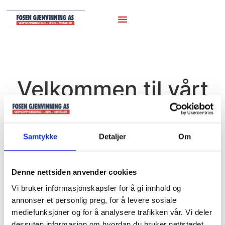
Velkommen til vårt
varelager
Samtykke
Detaljer
Om
Her finner du alt av tilgjengelig tilbehør og deler hos
oss
Denne nettsiden anvender cookies
Vi bruker informasjonskapsler for å gi innhold og
annonser et personlig preg, for å levere sosiale
Hjem
/
Marineutstyr
/ Kvern
mediefunksjoner og for å analysere trafikken vår. Vi deler
dessuten informasjon om hvordan du bruker nettstedet