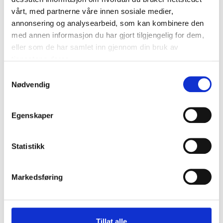
vårt, med partnerne våre innen sosiale medier,
annonsering og analysearbeid, som kan kombinere den
med annen informasjon du har gjort tilgjengelig for dem,
Kvern
eller som de har samlet inn gjennom din bruk av
tjenestene deres.
Samtykkevalg
Nødvendig
Egenskaper
Statistikk
Markedsføring
Butcher Boy kvern og
Romluke med trakt, starte
Tillat alle