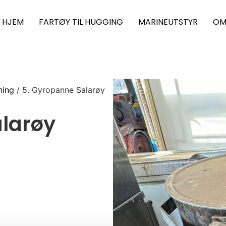
HJEM
FARTØY TIL HUGGING
MARINEUTSTYR
OM
ning
/ 5. Gyropanne Salarøy
larøy