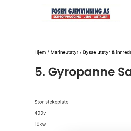
Hjem
/
Marineutstyr
/
Bysse utstyr & innred
5. Gyropanne Sa
Stor stekeplate
400v
10kw